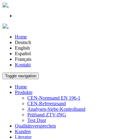
Home
Deutsch
English
Español
Français
Kontakt
Toggle navigation
Home
Produkte
CEN-Normsand EN 196-1
CEN-Referenzsand
Analysen-Siebe-Kontrollsand
Prüfsand ZTV-ING
Test Dust
Qualitätsversprechen
Kunden
Literatur