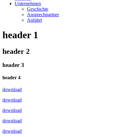
Unternehmen
Geschichte
Ansprechpartner
Anfahrt
header 1
header 2
header 3
header 4
download
download
download
download
download