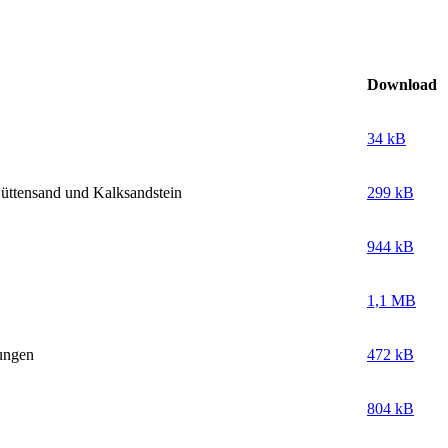
Download
34 kB
Hüttensand und Kalksandstein
299 kB
944 kB
1,1 MB
nungen
472 kB
804 kB